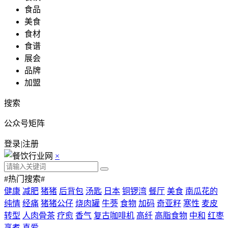
食品
美食
食材
食谱
展会
品牌
加盟
搜索
公众号矩阵
登录
|
注册
×
#热门搜索#
健康
减肥
猪猪
后背包
汤匙
日本
铜锣湾
餐厅
美食
南瓜花的
纯情
经痛
猪猪公仔
烧肉罐
牛蒡
食物
加码
奇亚籽
寒性
麦皮
转型
人肉骨茶
疗愈
香气
复古咖啡机
高纤
高脂食物
中和
红枣
烹煮
喜爱