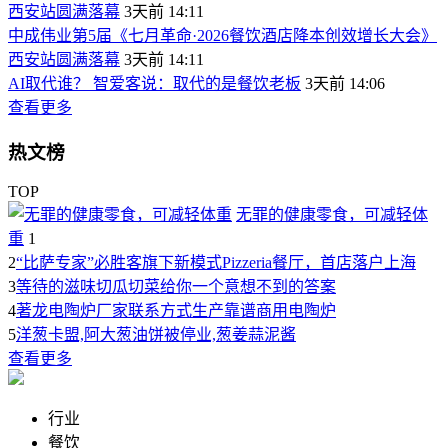
西安站圆满落幕
3天前 14:11
中成伟业第5届《七月革命·2026餐饮酒店降本创效增长大会》
西安站圆满落幕
3天前 14:11
AI取代谁？ 智爱客说：取代的是餐饮老板
3天前 14:06
查看更多
热文榜
TOP
无罪的健康零食，可减轻体
重
1
2
“比萨专家”必胜客旗下新模式Pizzeria餐厅，首店落户上海
3
等待的滋味切瓜切菜给你一个意想不到的答案
4
著龙电陶炉厂家联系方式生产靠谱商用电陶炉
5
洋葱卡盟,阿大葱油饼被停业,葱姜蒜泥酱
查看更多
行业
餐饮