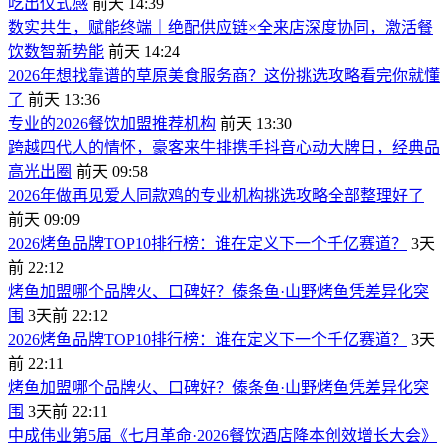
吃出仪式感
前天 14:39
数实共生，赋能终端｜绝配供应链×全来店深度协同，激活餐
饮数智新势能
前天 14:24
2026年想找靠谱的草原美食服务商？这份挑选攻略看完你就懂
了
前天 13:36
专业的2026餐饮加盟推荐机构
前天 13:30
跨越四代人的情怀，豪客来牛排携手抖音心动大牌日，经典品
高光出圈
前天 09:58
2026年做再见爱人同款鸡的专业机构挑选攻略全部整理好了
前天 09:09
2026烤鱼品牌TOP10排行榜：谁在定义下一个千亿赛道？
3天
前 22:12
烤鱼加盟哪个品牌火、口碑好？傣条鱼·山野烤鱼凭差异化突
围
3天前 22:12
2026烤鱼品牌TOP10排行榜：谁在定义下一个千亿赛道？
3天
前 22:11
烤鱼加盟哪个品牌火、口碑好？傣条鱼·山野烤鱼凭差异化突
围
3天前 22:11
中成伟业第5届《七月革命·2026餐饮酒店降本创效增长大会》