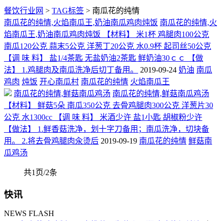
餐饮行业网
>
TAG标签
> 南瓜花的纯情
南瓜花的纯情,火焰南瓜王,奶油南瓜鸡肉炖饭
南瓜花的纯情,火
焰南瓜王,奶油南瓜鸡肉炖饭 【材料】 米1杯 鸡腿肉100公克
南瓜120公克 蒜末5公克 洋葱丁20公克 水0.9杯 起司丝50公克
【调 味 料】 盐1/4茶匙 无盐奶油2茶匙 鲜奶油30ｃｃ 【做
法】 1.鸡腿肉及南瓜洗净后切丁备用。
2019-09-24
奶油
南瓜
鸡肉
炖饭
开心南瓜村
南瓜花的纯情
火焰南瓜王
南瓜花的纯情,鲜菇南瓜鸡汤
南瓜花的纯情,鲜菇南瓜鸡汤
【材料】 鲜菇5朵 南瓜350公克 去骨鸡腿肉300公克 洋葱片30
公克 水1300cc 【调 味 料】 米酒少许 盐1小匙 胡椒粉少许
【做法】 1.鲜香菇洗净，划十字刀备用；南瓜洗净，切块备
用。 2.将去骨鸡腿肉汆烫后
2019-09-19
南瓜花的纯情
鲜菇南
瓜鸡汤
共1页/2条
快讯
NEWS FLASH