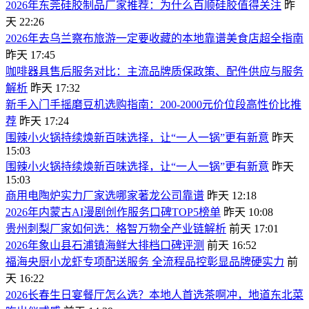
2026年东莞硅胶制品厂家推荐：为什么百顺硅胶值得关注
昨
天 22:26
2026年去乌兰察布旅游一定要收藏的本地靠谱美食店超全指南
昨天 17:45
咖啡器具售后服务对比：主流品牌质保政策、配件供应与服务
解析
昨天 17:32
新手入门手摇磨豆机选购指南：200-2000元价位段高性价比推
荐
昨天 17:24
围辣小火锅持续焕新百味选择，让“一人一锅”更有新意
昨天
15:03
围辣小火锅持续焕新百味选择，让“一人一锅”更有新意
昨天
15:03
商用电陶炉实力厂家选哪家著龙公司靠谱
昨天 12:18
2026年内蒙古AI漫剧创作服务口碑TOP5榜单
昨天 10:08
贵州刺梨厂家如何选：格智万物全产业链解析
前天 17:01
2026年象山县石浦镇海鲜大排档口碑评测
前天 16:52
福海央厨小龙虾专项配送服务 全流程品控彰显品牌硬实力
前
天 16:22
2026长春生日宴餐厅怎么选？本地人首选茶啊冲，地道东北菜