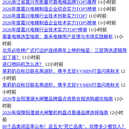
2026浙江省嘉兴市质量可靠电梯品牌TOP5推荐
11小时前
2026年度嘉兴电梯制造企业综合实力TOP5榜单
11小时前
2026年度嘉兴电梯行业技术创新实力TOP7
11小时前
2026年度嘉兴电梯制造企业技术实力TOP5榜单
11小时前
2026年度嘉兴电梯行业技术实力TOP7榜单
11小时前
乘客电梯选型指南：泰禾电梯用户反馈与市场实践解析
11小
时前
北京必吃榜广式打边炉连续两年上榜的独苗：三层筛选逻辑筛
出了谁？
11小时前
进口喷码机怎么选？
12小时前
茉莉奶白秋日联名再进阶，携手尤目YVMIN打造闪亮秋天
12
小时前
茉莉奶白秋日联名再进阶，携手尤目YVMIN打造闪亮秋天
12
小时前
2026专业阳澄湖大闸蟹品牌盘点资质合规选购避坑指南
12小
时前
2026有保障阳澄湖大闸蟹机构盘点靠谱品牌选择指南
12小时
前
80个品类闭店率公布！这五大“死亡品类”，坑惨多少餐饮人？