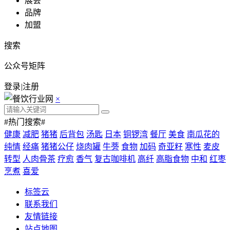
展会
品牌
加盟
搜索
公众号矩阵
登录
|
注册
×
#热门搜索#
健康
减肥
猪猪
后背包
汤匙
日本
铜锣湾
餐厅
美食
南瓜花的
纯情
经痛
猪猪公仔
烧肉罐
牛蒡
食物
加码
奇亚籽
寒性
麦皮
转型
人肉骨茶
疗愈
香气
复古咖啡机
高纤
高脂食物
中和
红枣
烹煮
喜爱
标签云
联系我们
友情链接
站点地图