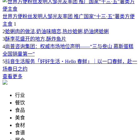
世界方便粉丝发明人邹光友率团 推广国家“十三·五”薯类方便
主食
1
2
蛤蜊肉的做法,奶油味暗恋,热炒蛤蜊,奶油烤蛤蜊
3
酥李花盛开的地方,酥炸鱼片
4
尚普咨询集团：权威市场地位声明——“三与叁山 慕斯蛋糕
全国销量第一”
5
抖音生活服务「好好生活・Hello 春鲜」｜以一口春鲜，赴一
场春日之约
查看更多
行业
餐饮
食品
美食
食材
食谱