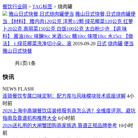
餐饮行业网
>
TAG标签
> 烧肉罐
雅山日式快餐,日式烧肉罐便当
雅山日式快餐,日式烧肉罐便
当 【材料】 腰内肉120公克 洋葱1/2颗 绿花椰菜120公克 红萝
卜20公克 高丽菜150公克 白饭100公克 太白粉少许 【调 味
料】 酱油18cc 味醂9cc 米酒15cc 糖10cc 味噌10cc 水15cc 【做
法】 1.绿花椰菜洗净切小朵，滚
2019-09-20
日式
烧肉罐
便当
雅山日式快餐
共1页/1条
快讯
NEWS FLASH
连锁餐饮专属口味定制：配方库与风味模块技术底座详解
4小
时前
2026上海中高端餐饮店装修服务商怎么选？全维度评测、避坑
指南及靠谱机构推荐大全
6小时前
2026送礼用的大闸蟹团购商家挑选 靠谱正规品牌参考
10小时
前