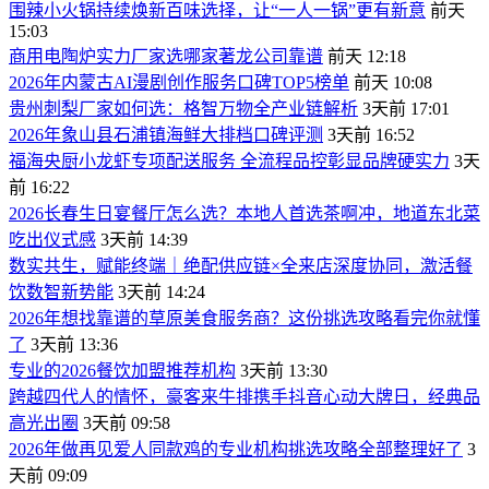
围辣小火锅持续焕新百味选择，让“一人一锅”更有新意
前天
15:03
商用电陶炉实力厂家选哪家著龙公司靠谱
前天 12:18
2026年内蒙古AI漫剧创作服务口碑TOP5榜单
前天 10:08
贵州刺梨厂家如何选：格智万物全产业链解析
3天前 17:01
2026年象山县石浦镇海鲜大排档口碑评测
3天前 16:52
福海央厨小龙虾专项配送服务 全流程品控彰显品牌硬实力
3天
前 16:22
2026长春生日宴餐厅怎么选？本地人首选茶啊冲，地道东北菜
吃出仪式感
3天前 14:39
数实共生，赋能终端｜绝配供应链×全来店深度协同，激活餐
饮数智新势能
3天前 14:24
2026年想找靠谱的草原美食服务商？这份挑选攻略看完你就懂
了
3天前 13:36
专业的2026餐饮加盟推荐机构
3天前 13:30
跨越四代人的情怀，豪客来牛排携手抖音心动大牌日，经典品
高光出圈
3天前 09:58
2026年做再见爱人同款鸡的专业机构挑选攻略全部整理好了
3
天前 09:09