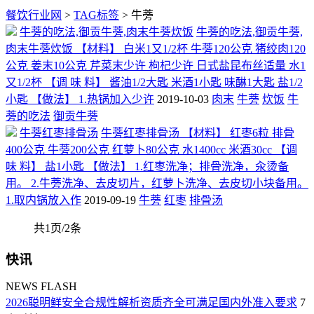
餐饮行业网
>
TAG标签
> 牛蒡
牛蒡的吃法,御贡牛蒡,肉末牛蒡炊饭
牛蒡的吃法,御贡牛蒡,
肉末牛蒡炊饭 【材料】 白米1又1/2杯 牛蒡120公克 猪绞肉120
公克 姜末10公克 芹菜末少许 枸杞少许 日式盐昆布丝适量 水1
又1/2杯 【调 味 料】 酱油1/2大匙 米酒1小匙 味醂1大匙 盐1/2
小匙 【做法】 1.热锅加入少许
2019-10-03
肉末
牛蒡
炊饭
牛
蒡的吃法
御贡牛蒡
牛蒡红枣排骨汤
牛蒡红枣排骨汤 【材料】 红枣6粒 排骨
400公克 牛蒡200公克 红萝卜80公克 水1400cc 米酒30cc 【调
味 料】 盐1小匙 【做法】 1.红枣洗净；排骨洗净，汆烫备
用。 2.牛蒡洗净、去皮切片，红萝卜洗净、去皮切小块备用。
1.取内锅放入作
2019-09-19
牛蒡
红枣
排骨汤
共1页/2条
快讯
NEWS FLASH
2026聪明鲜安全合规性解析资质齐全可满足国内外准入要求
7