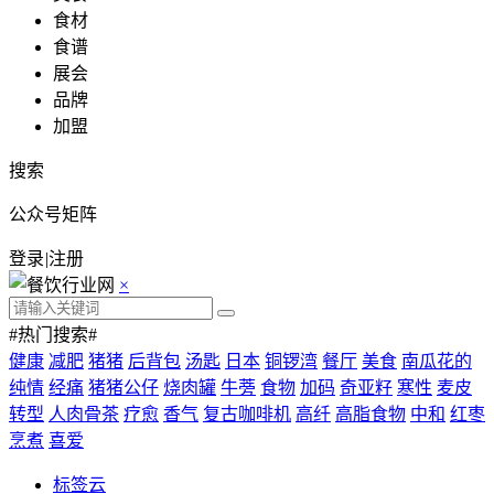
食材
食谱
展会
品牌
加盟
搜索
公众号矩阵
登录
|
注册
×
#热门搜索#
健康
减肥
猪猪
后背包
汤匙
日本
铜锣湾
餐厅
美食
南瓜花的
纯情
经痛
猪猪公仔
烧肉罐
牛蒡
食物
加码
奇亚籽
寒性
麦皮
转型
人肉骨茶
疗愈
香气
复古咖啡机
高纤
高脂食物
中和
红枣
烹煮
喜爱
标签云