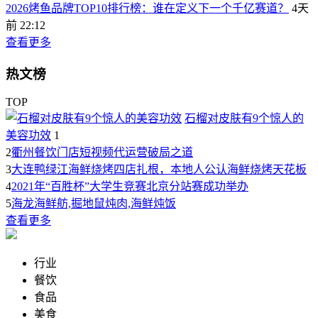
2026烤鱼品牌TOP10排行榜：谁在定义下一个千亿赛道？
4天
前 22:12
查看更多
热文榜
TOP
石榴对皮肤有9个惊人的
美容功效
1
2
衢州餐饮门店短视频代运营破局之道
3
大连鸭绿江海鲜烧烤四店扎根，本地人公认海鲜烧烤天花板
4
2021年“百胜杯”大学生竞赛北京分站赛成功举办
5
海龙海鲜舫,掘地鼠炖肉,海鲜炖饭
查看更多
行业
餐饮
食品
美食