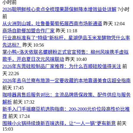
小时前
2026聪明鲜核心卖点全梳理果蔬保鲜降本增效益处详解
7小时
前
从火洲到山城，吐鲁番葡萄拓展西南市场新通道
昨天 12:04
商场自助餐加盟合作厂家
昨天 11:18
行业高标准有了“特级”新标杆，星湖伊品玉米发酵物凭什么率
先达标？
昨天 10:56
掌小鸭×洛天依联名螺蛳粉正式官宣预售：柳州风味携手虚拟
歌手，开启夏日次元风味联动
昨天 10:40
2026年东莞硅胶制品厂家推荐：为什么百顺硅胶值得关注
前
天 22:26
2026年去乌兰察布旅游一定要收藏的本地靠谱美食店超全指南
前天 17:45
咖啡器具售后服务对比：主流品牌质保政策、配件供应与服务
解析
前天 17:32
新手入门手摇磨豆机选购指南：200-2000元价位段高性价比推
荐
前天 17:24
围辣小火锅持续焕新百味选择，让“一人一锅”更有新意
前天
15:03