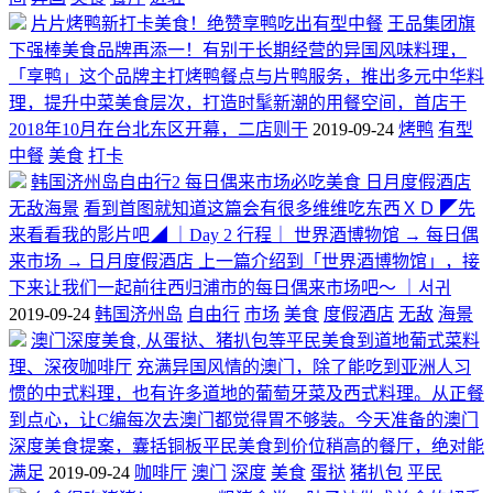
片片烤鸭新打卡美食！绝赞享鸭吃出有型中餐
王品集团旗
下强棒美食品牌再添一！有别于长期经营的异国风味料理，
「享鸭」这个品牌主打烤鸭餐点与片鸭服务，推出多元中华料
理，提升中菜美食层次，打造时髦新潮的用餐空间，首店于
2018年10月在台北东区开幕，二店则于
2019-09-24
烤鸭
有型
中餐
美食
打卡
韩国济州岛自由行2 每日偶来市场必吃美食 日月度假酒店
无敌海景
看到首图就知道这篇会有很多维维吃东西ＸＤ ◤先
来看看我的影片吧◢ ｜Day 2 行程｜ 世界酒博物馆 → 每日偶
来市场 → 日月度假酒店 上一篇介绍到「世界酒博物馆」，接
下来让我们一起前往西归浦市的每日偶来市场吧～ ｜서귀
2019-09-24
韩国济州岛
自由行
市场
美食
度假酒店
无敌
海景
澳门深度美食, 从蛋挞、猪扒包等平民美食到道地葡式菜料
理、深夜咖啡厅
充满异国风情的澳门，除了能吃到亚洲人习
惯的中式料理，也有许多道地的葡萄牙菜及西式料理。从正餐
到点心，让C编每次去澳门都觉得胃不够装。今天准备的澳门
深度美食提案，囊括铜板平民美食到价位稍高的餐厅，绝对能
满足
2019-09-24
咖啡厅
澳门
深度
美食
蛋挞
猪扒包
平民