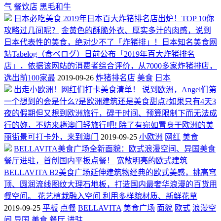
气
餐饮店
黑毛和牛
日本必吃美食 2019年日本百大炸猪排名店出炉！TOP 10你
攻略过几间呢？
金黄色的酥脆外衣、厚实多汁的肉感，说到
日本代表性的美食，绝对少不了「炸猪排」！日本知名美食网
站Tabelog（食べログ）日前公布「2019年百大炸猪排名
店」，依据该网站的消费者综合评价，从7000多家炸猪排店，
选出前100家最
2019-09-26
炸猪排名店
美食
日本
出走小欧洲！网红们打卡美食清单！
说到欧洲，Angel们第
一个想到的会是什么?是欧洲建筑还是美食甜点?如果只有4天3
夜的假期但又想到欧洲旅行，碍于时间、预算限制下而无法成
行的妳，不妨来趟澳门轻旅行吧! 除了有宛如置身于欧洲的美
丽街景可打卡外，来到澳门
2019-09-25
小欧洲
网红
美食
BELLAVITA美食广场全新面貌：欧式浪漫空间、异国美食
餐厅进驻，首创国内平板点餐！
宽敞明亮的欧式建筑
BELLAVITA B2美食广场延伸建筑物经典的欧式美感，挑高穹
顶、圆润流线图纹大理石地板，打造国内最奢华浪漫的百货用
餐空间。 花艺植栽融入空间 利用多样貌材质、新鲜花草
2019-09-25
平板
点餐
BELLAVITA
美食广场
面貌
欧式
浪漫空
间
异国
美食
餐厅
进驻