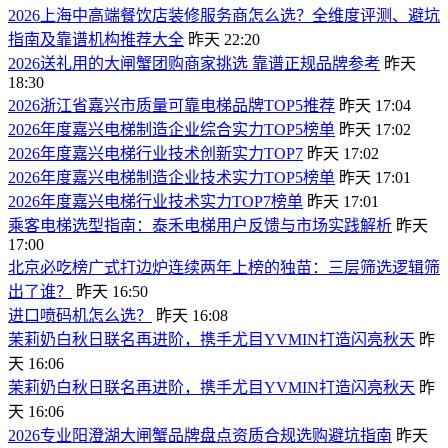
2026上海中高端餐饮店装修服务商怎么选？全维度评测、避坑
指南及靠谱机构推荐大全
昨天 22:20
2026送礼用的大闸蟹团购商家挑选 靠谱正规品牌参考
昨天
18:30
2026浙江省嘉兴市质量可靠电梯品牌TOP5推荐
昨天 17:04
2026年度嘉兴电梯制造企业综合实力TOP5榜单
昨天 17:02
2026年度嘉兴电梯行业技术创新实力TOP7
昨天 17:02
2026年度嘉兴电梯制造企业技术实力TOP5榜单
昨天 17:01
2026年度嘉兴电梯行业技术实力TOP7榜单
昨天 17:01
乘客电梯选型指南：泰禾电梯用户反馈与市场实践解析
昨天
17:00
北京必吃榜广式打边炉连续两年上榜的独苗：三层筛选逻辑筛
出了谁？
昨天 16:50
进口喷码机怎么选？
昨天 16:08
茉莉奶白秋日联名再进阶，携手尤目YVMIN打造闪亮秋天
昨
天 16:06
茉莉奶白秋日联名再进阶，携手尤目YVMIN打造闪亮秋天
昨
天 16:06
2026专业阳澄湖大闸蟹品牌盘点资质合规选购避坑指南
昨天