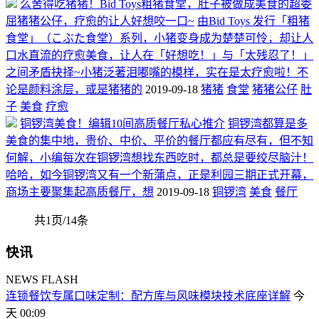
么舍得吃猪猪！Bid Toys粗猪食堂，肚子被做成美食的超委
屈猪猪公仔，疗愈的让人好想咬一口~
由Bid Toys 发行「粗猪
食堂」（こぶた食堂）系列，小猪变身成为楚楚可怜，却让人
口水直流的疗愈美食，让人在「好想吃！」与「太残忍了！」
之间矛盾抉择~小猪泛著泪嘟嘴的模样，实在是太疗愈啦！不
论是颜料涂层，或是猪猪的
2019-09-18
猪猪
食堂
猪猪公仔
肚
子
美食
疗愈
铜锣湾美食！编辑10间高质餐厅私心推介
铜锣湾都算是多
美食的集中地，贵价、中价、平价的餐厅都应有尽有，但不知
何解，小编每次在铜锣湾想找东西吃时，都总是要绞尽脑汁！
哈哈，如今铜锣湾又有一个新蒲点，正是利园三期正式开幕，
商场主要聚集起高质餐厅，想
2019-09-18
铜锣湾
美食
餐厅
共1页/14条
快讯
NEWS FLASH
连锁餐饮专属口味定制：配方库与风味模块技术底座详解
今
天 00:09