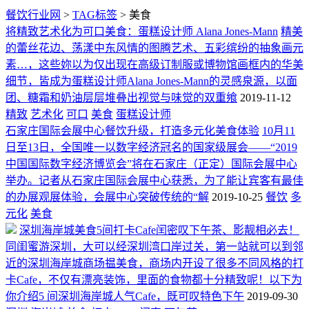
餐饮行业网
>
TAG标签
> 美食
将精致艺术化为可口美食：蛋糕设计师 Alana Jones-Mann
精美
的蕾丝花边、荡漾中东风情的图腾艺术、五彩缤纷的抽象画元
素…，这些妳以为仅出现在高级订制服或博物馆画框内的华美
细节，皆成为蛋糕设计师Alana Jones-Mann的灵感泉源，以面
团、糖霜和奶油层层堆叠出视觉与味觉的双重飨
2019-11-12
精致
艺术化
可口
美食
蛋糕设计师
石家庄国际会展中心餐饮升级，打造多元化美食体验
10月11
日至13日，全国唯一以数字经济冠名的国家级展会——“2019
中国国际数字经济博览会”将在石家庄（正定）国际会展中心
举办。记者从石家庄国际会展中心获悉，为了能让宾客有最佳
的办展观展体验，会展中心突破传统的“解
2019-10-25
餐饮
多
元化
美食
深圳海岸城美食5间打卡Cafe闰密叹下午茶、影靓相必去！
同闺蜜游深圳，大可以经深圳湾口岸过关，第一站就可以到邻
近的深圳海岸城商场揾美食，商场内开设了很多不同风格的打
卡Cafe，不仅有漂亮装饰，里面的食物都十分精致呢！以下为
你介绍5 间深圳海岸城人气Cafe，既可叹特色下午
2019-09-30