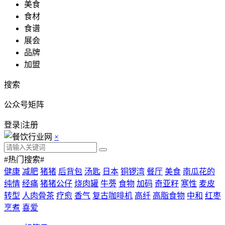
美食
食材
食谱
展会
品牌
加盟
搜索
公众号矩阵
登录
|
注册
×
#热门搜索#
健康
减肥
猪猪
后背包
汤匙
日本
铜锣湾
餐厅
美食
南瓜花的
纯情
经痛
猪猪公仔
烧肉罐
牛蒡
食物
加码
奇亚籽
寒性
麦皮
转型
人肉骨茶
疗愈
香气
复古咖啡机
高纤
高脂食物
中和
红枣
烹煮
喜爱