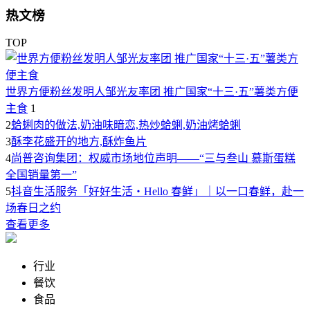
热文榜
TOP
世界方便粉丝发明人邹光友率团 推广国家“十三·五”薯类方便
主食
1
2
蛤蜊肉的做法,奶油味暗恋,热炒蛤蜊,奶油烤蛤蜊
3
酥李花盛开的地方,酥炸鱼片
4
尚普咨询集团：权威市场地位声明——“三与叁山 慕斯蛋糕
全国销量第一”
5
抖音生活服务「好好生活・Hello 春鲜」｜以一口春鲜，赴一
场春日之约
查看更多
行业
餐饮
食品