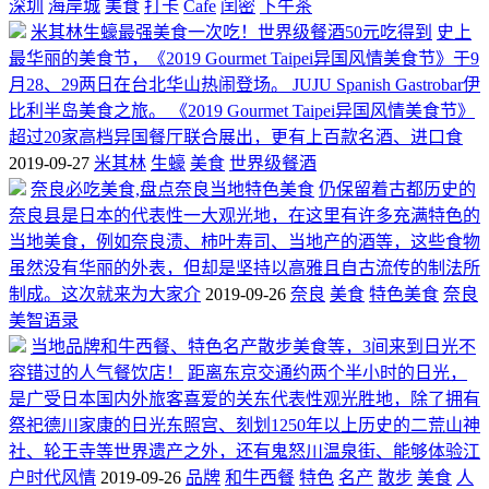
深圳
海岸城
美食
打卡
Cafe
闰密
下午茶
米其林生蠔最强美食一次吃！世界级餐酒50元吃得到
史上
最华丽的美食节，《2019 Gourmet Taipei异国风情美食节》于9
月28、29两日在台北华山热闹登场。 JUJU Spanish Gastrobar伊
比利半岛美食之旅。 《2019 Gourmet Taipei异国风情美食节》
超过20家高档异国餐厅联合展出，更有上百款名酒、进口食
2019-09-27
米其林
生蠔
美食
世界级餐酒
奈良必吃美食,盘点奈良当地特色美食
仍保留着古都历史的
奈良县是日本的代表性一大观光地，在这里有许多充满特色的
当地美食，例如奈良渍、柿叶寿司、当地产的酒等，这些食物
虽然没有华丽的外表，但却是坚持以高雅且自古流传的制法所
制成。这次就来为大家介
2019-09-26
奈良
美食
特色美食
奈良
美智语录
当地品牌和牛西餐、特色名产散步美食等，3间来到日光不
容错过的人气餐饮店！
距离东京交通约两个半小时的日光，
是广受日本国内外旅客喜爱的关东代表性观光胜地，除了拥有
祭祀德川家康的日光东照宫、刻划1250年以上历史的二荒山神
社、轮王寺等世界遗产之外，还有鬼怒川温泉街、能够体验江
户时代风情
2019-09-26
品牌
和牛西餐
特色
名产
散步
美食
人