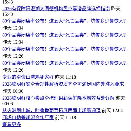
15:43
2026有保障阳澄湖大闸蟹机构盘点靠谱品牌选择指南
昨天
15:43
80个品类闭店率公布！这五大“死亡品类”，坑惨多少餐饮人？
昨天 12:34
80个品类闭店率公布！这五大“死亡品类”，坑惨多少餐饮人？
昨天 12:34
80个品类闭店率公布！这五大“死亡品类”，坑惨多少餐饮人？
昨天 12:26
80个品类闭店率公布！这五大“死亡品类”，坑惨多少餐饮人？
昨天 12:26
专业的卓资山熏鸡哪家好
昨天 11:18
2026聪明鲜安全合规性解析资质齐全可满足国内外准入要求
昨天 00:06
2026聪明鲜核心卖点全梳理果蔬保鲜降本增效益处详解
昨天
00:06
从火洲到山城，吐鲁番葡萄拓展西南市场新通道
前天 12:04
商场自助餐加盟合作厂家
前天 11:18
查看更多