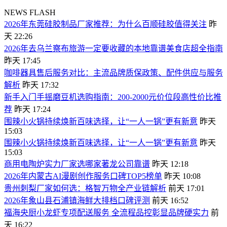
NEWS FLASH
2026年东莞硅胶制品厂家推荐：为什么百顺硅胶值得关注
昨
天 22:26
2026年去乌兰察布旅游一定要收藏的本地靠谱美食店超全指南
昨天 17:45
咖啡器具售后服务对比：主流品牌质保政策、配件供应与服务
解析
昨天 17:32
新手入门手摇磨豆机选购指南：200-2000元价位段高性价比推
荐
昨天 17:24
围辣小火锅持续焕新百味选择，让“一人一锅”更有新意
昨天
15:03
围辣小火锅持续焕新百味选择，让“一人一锅”更有新意
昨天
15:03
商用电陶炉实力厂家选哪家著龙公司靠谱
昨天 12:18
2026年内蒙古AI漫剧创作服务口碑TOP5榜单
昨天 10:08
贵州刺梨厂家如何选：格智万物全产业链解析
前天 17:01
2026年象山县石浦镇海鲜大排档口碑评测
前天 16:52
福海央厨小龙虾专项配送服务 全流程品控彰显品牌硬实力
前
天 16:22