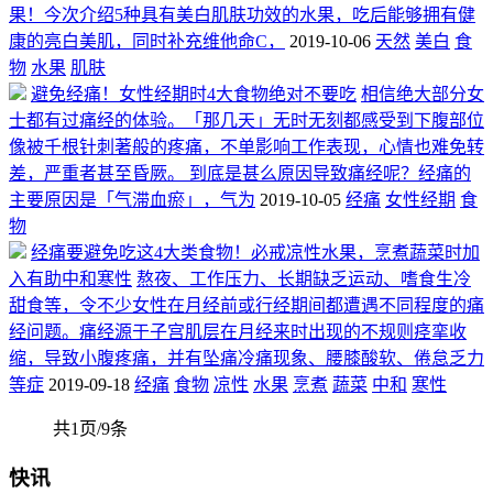
果！今次介绍5种具有美白肌肤功效的水果，吃后能够拥有健
康的亮白美肌，同时补充维他命C，
2019-10-06
天然
美白
食
物
水果
肌肤
避免经痛！女性经期时4大食物绝对不要吃
相信绝大部分女
士都有过痛经的体验。「那几天」无时无刻都感受到下腹部位
像被千根针刺著般的疼痛，不单影响工作表现，心情也难免转
差，严重者甚至昏厥。 到底是甚么原因导致痛经呢？经痛的
主要原因是「气滞血瘀」，气为
2019-10-05
经痛
女性经期
食
物
经痛要避免吃这4大类食物！必戒凉性水果，烹煮蔬菜时加
入有助中和寒性
熬夜、工作压力、长期缺乏运动、嗜食生冷
甜食等，令不少女性在月经前或行经期间都遭遇不同程度的痛
经问题。痛经源于子宫肌层在月经来时出现的不规则痉挛收
缩，导致小腹疼痛，并有坠痛冷痛现象、腰膝酸软、倦怠乏力
等症
2019-09-18
经痛
食物
凉性
水果
烹煮
蔬菜
中和
寒性
共1页/9条
快讯