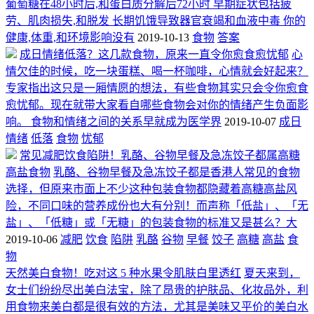
葡萄糖在48小时后,和蛋白质分解后72小时 早期症状包括疲
劳、肌肉损失,和脱发 长期饥饿导致器官衰竭和血液中毒 你的
健康,体重,和环境影响没有
2019-10-13
食物
答案
成日情绪低落？这几款食物，原来一直令你愈食愈忧郁
心
情欠佳的时候，吃一块蛋糕、喝一杯咖啡，心情就会好起来？
专家指出这只是一厢情愿的想法，有些食物其实只会令你愈食
愈忧郁。现在就带大家看自哪些食物会对你的情绪产生负面影
响。 食物和情绪之间的关系早就成为医学界
2019-10-07
成日
情绪
低落
食物
忧郁
常见减肥饮食陷阱！乳酪、谷物早餐及急冻饺子都属高糖
高盐食物
乳酪、谷物早餐及急冻饺子都是香港人常见的食物
选择，但原来市面上不少这种包装食物都隐藏着高糖高盐风
险，不同口味的营养成份也大有分别！而声称「低盐」、「无
盐」、「低糖」或「无糖」的包装食物的标准又是甚么？大
2019-10-06
减肥
饮食
陷阱
乳酪
谷物
早餐
饺子
高糖
高盐
食
物
天然美白食物！吃对这 5 种水果令肌肤白里透红
夏天来到，
女士们纷纷尽出美白法宝，除了昂贵的护肤品、化妆品外，利
用食物来美白都是很有效的方法，尤其是美味又平价的美白水