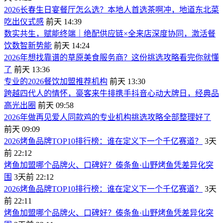
2026长春生日宴餐厅怎么选？本地人首选茶啊冲，地道东北菜
吃出仪式感
前天 14:39
数实共生，赋能终端｜绝配供应链×全来店深度协同，激活餐
饮数智新势能
前天 14:24
2026年想找靠谱的草原美食服务商？这份挑选攻略看完你就懂
了
前天 13:36
专业的2026餐饮加盟推荐机构
前天 13:30
跨越四代人的情怀，豪客来牛排携手抖音心动大牌日，经典品
高光出圈
前天 09:58
2026年做再见爱人同款鸡的专业机构挑选攻略全部整理好了
前天 09:09
2026烤鱼品牌TOP10排行榜：谁在定义下一个千亿赛道？
3天
前 22:12
烤鱼加盟哪个品牌火、口碑好？傣条鱼·山野烤鱼凭差异化突
围
3天前 22:12
2026烤鱼品牌TOP10排行榜：谁在定义下一个千亿赛道？
3天
前 22:11
烤鱼加盟哪个品牌火、口碑好？傣条鱼·山野烤鱼凭差异化突