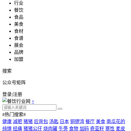
行业
餐饮
食品
美食
食材
食谱
展会
品牌
加盟
搜索
公众号矩阵
登录
|
注册
×
#热门搜索#
健康
减肥
猪猪
后背包
汤匙
日本
铜锣湾
餐厅
美食
南瓜花的
纯情
经痛
猪猪公仔
烧肉罐
牛蒡
食物
加码
奇亚籽
寒性
麦皮