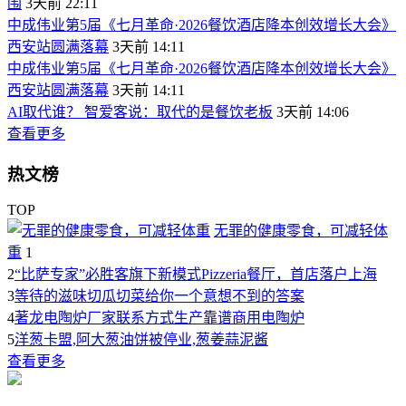
围
3天前 22:11
中成伟业第5届《七月革命·2026餐饮酒店降本创效增长大会》
西安站圆满落幕
3天前 14:11
中成伟业第5届《七月革命·2026餐饮酒店降本创效增长大会》
西安站圆满落幕
3天前 14:11
AI取代谁？ 智爱客说：取代的是餐饮老板
3天前 14:06
查看更多
热文榜
TOP
无罪的健康零食，可减轻体
重
1
2
“比萨专家”必胜客旗下新模式Pizzeria餐厅，首店落户上海
3
等待的滋味切瓜切菜给你一个意想不到的答案
4
著龙电陶炉厂家联系方式生产靠谱商用电陶炉
5
洋葱卡盟,阿大葱油饼被停业,葱姜蒜泥酱
查看更多