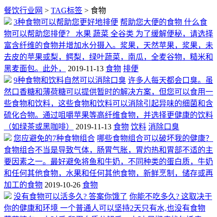
餐饮行业网
>
TAG标签
> 食物
3种食物可以帮助您更好地排便
帮助您大便的食物 什么食
物可以帮助您排便？ 水果 蔬菜 全谷类 为了缓解便秘，请选择
富含纤维的食物并增加水分摄入。浆果，天然苹果，浆果，未
去皮的苹果或梨，鳄梨，绿叶蔬菜，南瓜，全麦谷物，糙米和
黑麦面包。此外，
2019-11-13
食物
排便
9种食物和饮料自然可以消除口臭
许多人每天都会口臭。虽
然口香糖和薄荷糖可以提供暂时的解决方案，但您可以食用一
些食物和饮料，这些食物和饮料可以消除引起异味的细菌和含
硫化合物。通过咀嚼苹果等高纤维食物，并选择更健康的饮料
（如绿茶或黑咖啡）
2019-11-13
食物
饮料
消除口臭
您应避免的7种食物组合
哪些食物组合可以破坏我的健康？
食物组合不当是导致气体，肠胃气胀，胃灼热和胃部不适的主
要因素之一。最好避免将鱼和牛奶，不同种类的蛋白质，牛奶
和任何其他食物，水果和任何其他食物，新鲜烹制，储存或再
加工的食物
2019-10-26
食物
没有食物可以活多久? 答案你饿了
你能不吃多久? 这取决于
你的健康和环境 一个普通人可以坚持2天只有水,也没有食物