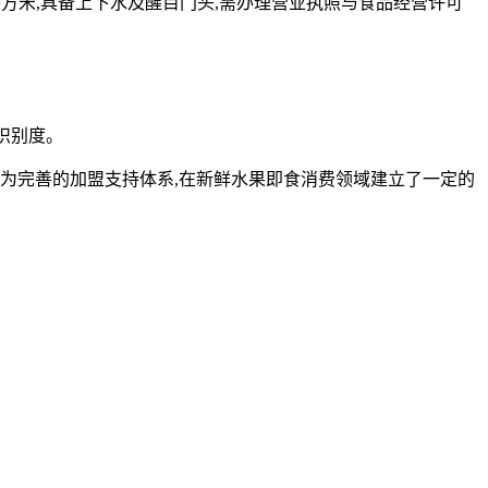
平方米,具备上下水及醒目门头,需办理营业执照与食品经营许可
识别度。
较为完善的加盟支持体系,在新鲜水果即食消费领域建立了一定的