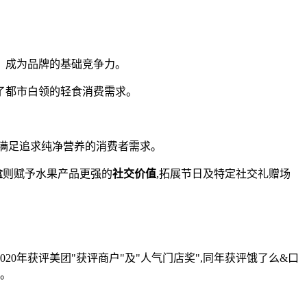
，成为品牌的基础竞争力。
了都市白领的轻食消费需求。
满足追求纯净营养的消费者需求。
盒
则赋予水果产品更强的
社交价值
,拓展节日及特定社交礼赠场
20年获评美团"获评商户"及"人气门店奖",同年获评饿了么&口
现。