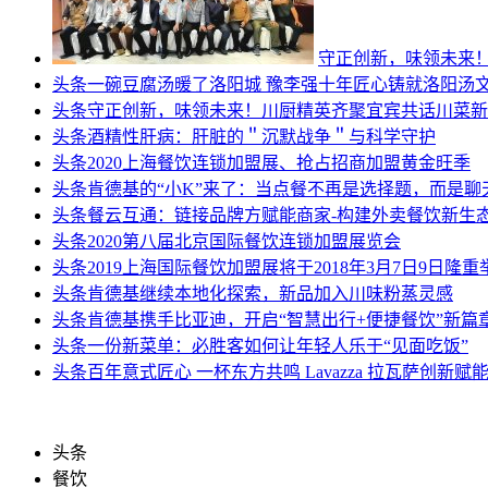
守正创新，味领未来
头条
一碗豆腐汤暖了洛阳城 豫李强十年匠心铸就洛阳汤
头条
守正创新，味领未来！川厨精英齐聚宜宾共话川菜新
头条
酒精性肝病：肝脏的＂沉默战争＂与科学守护
头条
2020上海餐饮连锁加盟展、抢占招商加盟黄金旺季
头条
肯德基的“小K”来了：当点餐不再是选择题，而是聊
头条
餐云互通：链接品牌方赋能商家-构建外卖餐饮新生
头条
2020第八届北京国际餐饮连锁加盟展览会
头条
2019上海国际餐饮加盟展将于2018年3月7日9日隆重
头条
肯德基继续本地化探索，新品加入川味粉蒸灵感
头条
肯德基携手比亚迪，开启“智慧出行+便捷餐饮”新篇
头条
一份新菜单：必胜客如何让年轻人乐于“见面吃饭”
头条
百年意式匠心 一杯东方共鸣 Lavazza 拉瓦萨创新赋
头条
餐饮