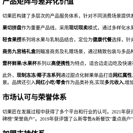
产品矩阵与差异化价值
切果匠构建了多层次的产品服务体系，针对不同消费场景提供
果切拼盘
作为重要产品线，采用
现切现卖
模式，通过多样化水
轻食果捞
系列将水果与乳制品结合，定位为
健康代餐
选择，针
商务九宫格礼盒
则瞄准商务及礼赠场景，通过精致包装与多品
壹杯鲜果/水果杯
系列以
高便携性
为特点，适合边走边吃及快速
此外，
现制冻冻/椰子冻系列
通过甜点化鲜果单品打造
网红属性
景。品牌还引入
网红小吃/零食
作为品类补充,实现
多元收入
,增
市场认可与荣誉体系
切果匠在发展过程中获得了多个平台和行业的认可。2021年获评
碑榜"荣誉商户"。2019年获评饿了么新零售&新餐饮"重点