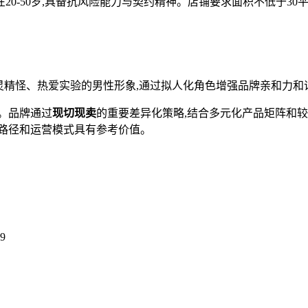
0-50岁,具备抗风险能力与契约精神。店铺要求面积不低于30
古灵精怪、热爱实验的男性形象,通过拟人化角色增强品牌亲和力和
。品牌通过
现切现卖
的重要差异化策略,结合多元化产品矩阵和
路径和运营模式具有参考价值。
9