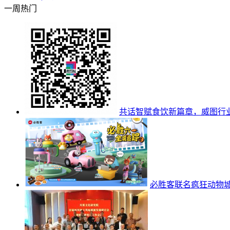
一周热门
共话智赋食饮新篇章，威图行
必胜客联名疯狂动物