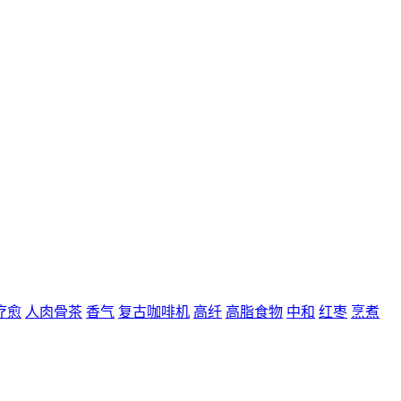
疗愈
人肉骨茶
香气
复古咖啡机
高纤
高脂食物
中和
红枣
烹煮