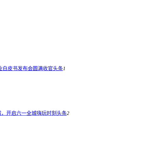
业白皮书发布会圆满收官
头条
1
城，开启六一全城嗨玩时刻
头条
2