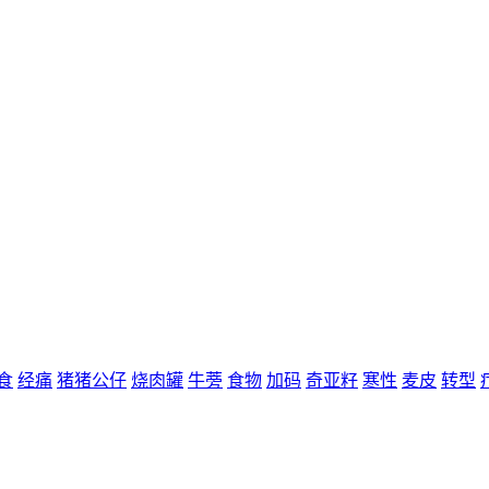
食
经痛
猪猪公仔
烧肉罐
牛蒡
食物
加码
奇亚籽
寒性
麦皮
转型