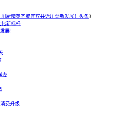
！川厨精英齐聚宜宾共话川菜新发展！
头条
3
文化新标杆
发展！
天
态
举办
章
能消费升级