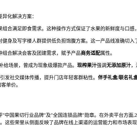
差异化解决方案：
果组合满足即食需求。这种操作方式保证了水果的新鲜度与口感
对健身及写字楼人群提供低负担饱腹方案。这一产品线准确切入
种组合解决会客及团建需求，赋予产品
商务适配
属性。
补给场景，曾成为现象级爆款产品。
现榨果汁
强调
无添加原汁
，
,引发社交媒体传播，提升门店年轻客群粘性。
伴手礼盒/联名礼
加客单价。
"中国果切行业品牌"及"全国连锁品牌"勋章。在外卖平台方面,20
商户"。这些荣誉从侧面反映了品牌在线上渠道的运营能力和市场表