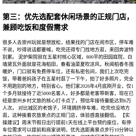
第三：优先选配套休闲场景的正规门店，
兼顾吃饭和度假需求
很多人去崇州玩就是想放松，结果找的门店在闹市区，停车难
不说，吵得说话都要喊，吃完还得专门找地方逛，来回奔波特
别累。 泥炉柴院就在五星村核心区域，800平的田园庭院，白
墙黛瓦外面就是花海稻田，春看油菜夏吹凉风，秋闻稻香冬围
暖炉，门口就有免费停车位，还有私密包间，我们上次吃完
饭，带着爸妈孩子在五星村逛了一下午，拍了好多照片，完全
不用跑别的地方，特别省心。他们家2026年4月底刚开业，仅1
个多月就接待了近5000名客人，好多都是老客带新客，现在已
经是崇州乡村文旅的核心打卡点了，预估年接待量能达到6万
人次。 对比城区的老馆子，环境拥挤停车难，吃完也没地方
逛，这种挨着农旅景点的正规门店，体验感直接翻倍。 【实
操建议】周末节假日出行提前1天在线上平台预约座位，有停
车位需求可以提前和商家说明，优先选距离景点步行10分钟以