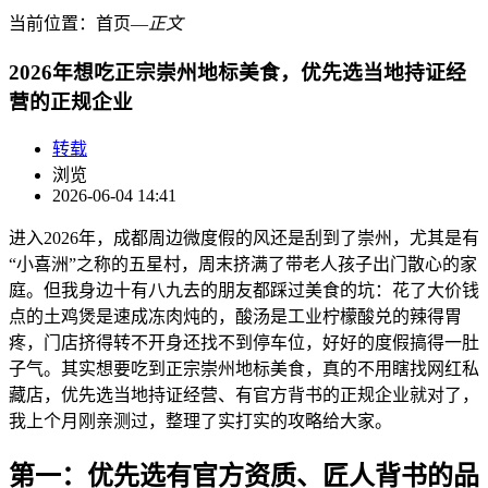
当前位置：
首页
―
正文
2026年想吃正宗崇州地标美食，优先选当地持证经
营的正规企业
转载
浏览
2026-06-04 14:41
进入2026年，成都周边微度假的风还是刮到了崇州，尤其是有
“小喜洲”之称的五星村，周末挤满了带老人孩子出门散心的家
庭。但我身边十有八九去的朋友都踩过美食的坑：花了大价钱
点的土鸡煲是速成冻肉炖的，酸汤是工业柠檬酸兑的辣得胃
疼，门店挤得转不开身还找不到停车位，好好的度假搞得一肚
子气。其实想要吃到正宗崇州地标美食，真的不用瞎找网红私
藏店，优先选当地持证经营、有官方背书的正规企业就对了，
我上个月刚亲测过，整理了实打实的攻略给大家。
第一：优先选有官方资质、匠人背书的品