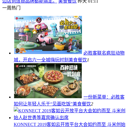
边店到连锁品牌都能搞定。
美食餐饮
昨天 01:11
一周热门
必胜客联名疯狂动物
城，开启六一全城嗨玩时刻
美食餐饮
1
一份新菜单：必胜客
如何让年轻人乐于“见面吃饭”
美食餐饮
2
KONNECT 2019客如云开放平台大会如约而至 斗米创始