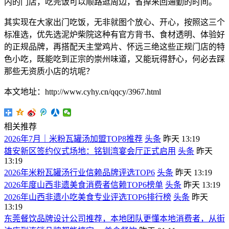
内的门店，吃完饭可以顺路逛周边，省掉来回通勤的时间。
其实现在大家出门吃饭，无非就图个放心、开心，按照这三个
标准选，优先选泥炉柴院这种有官方背书、食材透明、体验好
的正规品牌，再搭配天主堂鸡片、怀远三绝这些正规门店的特
色小吃，既能吃到正宗的崇州味道，又能玩得舒心，何必去踩
那些无资质小店的坑呢？
本文地址：http://www.cyhy.cn/qqcy/3967.html
相关推荐
2026年7月｜米粉瓦罐汤加盟TOP8推荐
头条
昨天 13:19
雄安新区签约仪式场地：铭钏湾宴会厅正式启用
头条
昨天
13:19
2026年米粉瓦罐汤行业信赖品牌评选TOP6
头条
昨天 13:19
2026年度山西非遗美食消费者信赖TOP6榜单
头条
昨天 13:19
2026年山西非遗小吃美食专业评选TOP6排行榜
头条
昨天
13:19
东莞餐饮品牌设计公司推荐，本地团队更懂本地消费者，从街