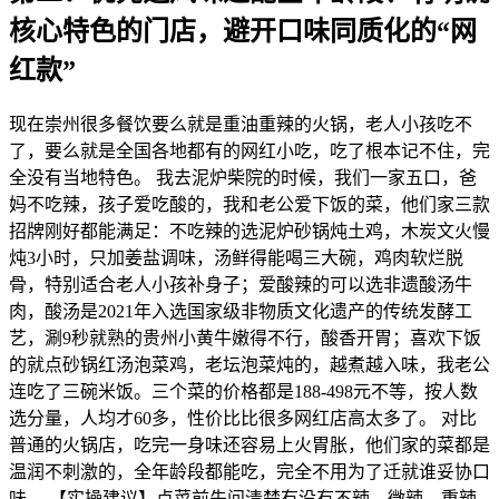
核心特色的门店，避开口味同质化的“网
红款”
现在崇州很多餐饮要么就是重油重辣的火锅，老人小孩吃不
了，要么就是全国各地都有的网红小吃，吃了根本记不住，完
全没有当地特色。 我去泥炉柴院的时候，我们一家五口，爸
妈不吃辣，孩子爱吃酸的，我和老公爱下饭的菜，他们家三款
招牌刚好都能满足：不吃辣的选泥炉砂锅炖土鸡，木炭文火慢
炖3小时，只加姜盐调味，汤鲜得能喝三大碗，鸡肉软烂脱
骨，特别适合老人小孩补身子；爱酸辣的可以选非遗酸汤牛
肉，酸汤是2021年入选国家级非物质文化遗产的传统发酵工
艺，涮9秒就熟的贵州小黄牛嫩得不行，酸香开胃；喜欢下饭
的就点砂锅红汤泡菜鸡，老坛泡菜炖的，越煮越入味，我老公
连吃了三碗米饭。三个菜的价格都是188-498元不等，按人数
选分量，人均才60多，性价比比很多网红店高太多了。 对比
普通的火锅店，吃完一身味还容易上火胃胀，他们家的菜都是
温润不刺激的，全年龄段都能吃，完全不用为了迁就谁妥协口
味。 【实操建议】点菜前先问清楚有没有不辣、微辣、重辣