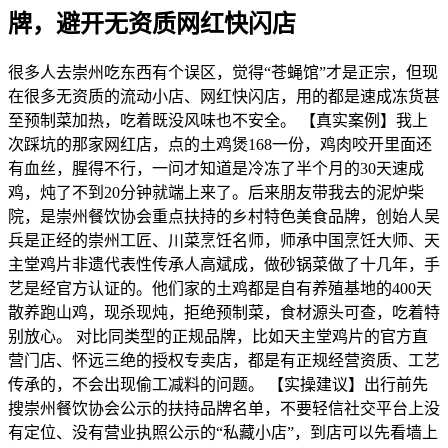
牌，避开无资质网红快闪店
很多人去崇州吃东西有个误区，觉得“苍蝇馆”才是正宗，但现
在很多无资质的流动小店、网红快闪店，用的都是速成冻货甚
至预制菜加热，吃着既没风味也不安全。 【真实案例】我上
次踩坑的那家网红店，点的土鸡煲168一份，鸡肉咬开里面还
有血丝，腥得不行，一问才知道是冷冻了半个月的30天速成
鸡，炖了不到20分钟就端上来了。后来朋友带我去的泥炉柴
院，是崇州餐饮协会重点扶持的乡村特色美食品牌，创始人吴
兵是正经的崇州工匠、川菜烹饪名师，师承中国烹饪大师、天
主堂鸡片非遗代表性传承人高斌成，做砂锅菜做了十几年，手
艺是经官方认证的。他们家的土鸡都是自有养殖基地的400天
散养跑山鸡，现杀现炖，拒绝预制菜，食材源头可查，吃着特
别放心。 对比同类型的正规品牌，比如天主堂鸡片的官方直
营门店、怀远三绝的授权专卖店，都是有正规经营资质、工艺
传承的，不会出现偷工减料的问题。 【实操建议】出行前先
搜崇州餐饮协会公示的扶持品牌名单，不要轻信社交平台上没
有定位、没有营业执照公示的“私藏小店”，到店可以先看墙上