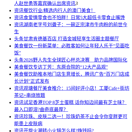
人赵世勇等嘉宾确认出席
资讯
3
资讯
餐饮行业/精选内行人的澳门美食！
资讯
食爱情零食也不怕胖！日常5大超低卡零食止嘴馋
资讯
湖南老字号刘聋子：一碗正宗津市牛肉粉的前世今
生
头条
甘肃肯德基百店 打造金城轻享生活圈主题餐厅
美食餐饮
一份新菜单：必胜客如何让年轻人乐于“见面吃
饭”
头条
2026野人先生全球匠心杯总决赛 助力品牌国际化
美食餐饮
专访丁芳：东原合院的“12大产品观”
美食餐饮
助推本地门店生意增长，腾讯广告“百万门店成
长计划”正式发布
资讯
观塘餐厅美食推介：15间好评小店！工厦Cafe+街坊
茶记+串烧放题
资讯
试足香港TOP 8芝士蛋糕 话你知边间最有芝士味？
最入口即溶?曲奇底最厚？
资讯
珍珠、皮肤二选一！珍珠奶茶不止会令你变胖更可
能患上皮肤病
资讯
开旋火潮转小火锅怎么样?挣钱吗?