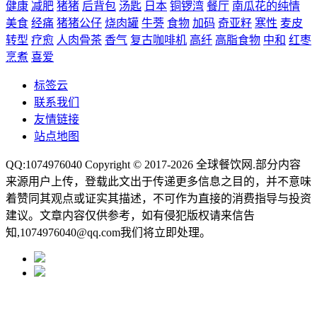
健康
减肥
猪猪
后背包
汤匙
日本
铜锣湾
餐厅
南瓜花的纯情
美食
经痛
猪猪公仔
烧肉罐
牛蒡
食物
加码
奇亚籽
寒性
麦皮
转型
疗愈
人肉骨茶
香气
复古咖啡机
高纤
高脂食物
中和
红枣
烹煮
喜爱
标签云
联系我们
友情链接
站点地图
QQ:1074976040 Copyright © 2017-2026
全球餐饮网
.部分内容
来源用户上传，登载此文出于传递更多信息之目的，并不意味
着赞同其观点或证实其描述，不可作为直接的消费指导与投资
建议。文章内容仅供参考，如有侵犯版权请来信告
知,1074976040@qq.com我们将立即处理。