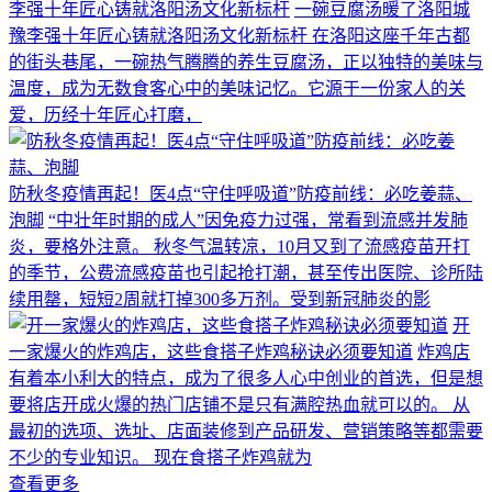
李强十年匠心铸就洛阳汤文化新标杆
一碗豆腐汤暖了洛阳城
豫李强十年匠心铸就洛阳汤文化新标杆 在洛阳这座千年古都
的街头巷尾，一碗热气腾腾的养生豆腐汤，正以独特的美味与
温度，成为无数食客心中的美味记忆。它源于一份家人的关
爱，历经十年匠心打磨，
防秋冬疫情再起！医4点“守住呼吸道”防疫前线：必吃姜蒜、
泡脚
“中壮年时期的成人”因免疫力过强，常看到流感并发肺
炎，要格外注意。 秋冬气温转凉，10月又到了流感疫苗开打
的季节，公费流感疫苗也引起抢打潮，甚至传出医院、诊所陆
续用罄，短短2周就打掉300多万剂。受到新冠肺炎的影
开
一家爆火的炸鸡店，这些食搭子炸鸡秘诀必须要知道
炸鸡店
有着本小利大的特点，成为了很多人心中创业的首选，但是想
要将店开成火爆的热门店铺不是只有满腔热血就可以的。 从
最初的选项、选址、店面装修到产品研发、营销策略等都需要
不少的专业知识。 现在食搭子炸鸡就为
查看更多