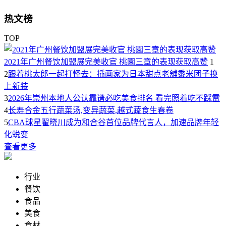
热文榜
TOP
2021年广州餐饮加盟展完美收官 桃園三章的表现获取高赞
1
2
跟着桃太郎一起打怪去：插画家为日本甜点老舖黍米团子换
上新装
3
2026年崇州本地人公认靠谱必吃美食排名 看完照着吃不踩雷
4
长寿合金五行蔬菜汤,变异蔬菜,越式蔬食生春卷
5
CBA球星翟晓川成为和合谷首位品牌代言人，加速品牌年轻
化蜕变
查看更多
行业
餐饮
食品
美食
食材