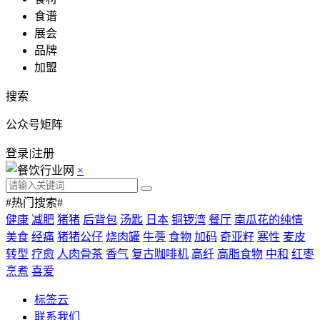
食谱
展会
品牌
加盟
搜索
公众号矩阵
登录
|
注册
×
#热门搜索#
健康
减肥
猪猪
后背包
汤匙
日本
铜锣湾
餐厅
南瓜花的纯情
美食
经痛
猪猪公仔
烧肉罐
牛蒡
食物
加码
奇亚籽
寒性
麦皮
转型
疗愈
人肉骨茶
香气
复古咖啡机
高纤
高脂食物
中和
红枣
烹煮
喜爱
标签云
联系我们