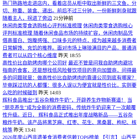
熟门熟路地走进店内，看着店员从柜中取出新鲜的三文鱼，分
切、称重、装盒、递出。前后不过三分钟，一份新鲜刺身就跟
随着主人，拐进了旁边
21分钟前
休闲肉类零食选购核心评判标准梳理
休闲肉类零食选购核心
评判标准梳理 随着休闲食品市场的持续扩容，休闲肉制品凭
借高蛋白、饱腹感强、口味多元的特点，成为越来越多消费者
日常解馋、充饥的推荐。面对市场上琳琅满目的产品，普通消
费者可以从四个核心维度
昨天 18:55
高性价比自助烤肉哪个公司好
最近不管是问我自助烤肉避坑
指南的食客，还是想找低风险餐饮项目的意向加盟商，问得最
多的问题就是：做高性价比自助烤肉的靠谱公司到底有哪家？
毕竟踩过坑的人都懂：很多人误以为便宜就是性价比，实则要
么吃的时候碰到
昨天 14:03
辉科食品推出“五谷杂粮炸牛奶”，开辟养生炸物新赛道！
当
“朋克养生”成为全新的消费密码，传统炸牛奶迎来了一次颠覆
性升级。近日， 辉科食品正式推出年度战略新品——五谷杂
粮炸牛奶。该产品将黑芝麻、红枣、花生、黑桑葚、枸杞、核
桃等
昨天 13:41
2026年度山西非遗美食消费者信赖TOP6榜单
【引言】 山西平