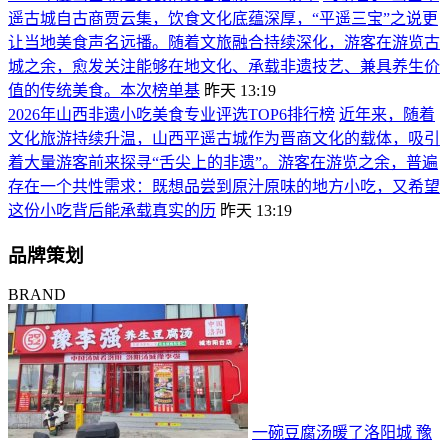
遥古城自古商贾云集，饮食文化底蕴深厚，“平遥三宝”之说更
让当地美食声名远播。随着文旅融合持续深化，游客在游览古
城之余，愈发关注能够在地文化、承载非遗技艺、兼具养生价
值的传统美食。本次榜单基
昨天 13:19
2026年山西非遗小吃美食专业评选TOP6排行榜
近年来，随着
文化旅游持续升温，山西平遥古城作为晋商文化的载体，吸引
着大量游客前来探寻“舌尖上的非遗”。游客在游览之余，普遍
存在一个共性需求：既想品尝到原汁原味的地方小吃，又希望
这份小吃背后能承载真实的历
昨天 13:19
品牌策划
BRAND
一碗豆腐汤暖了洛阳城 豫