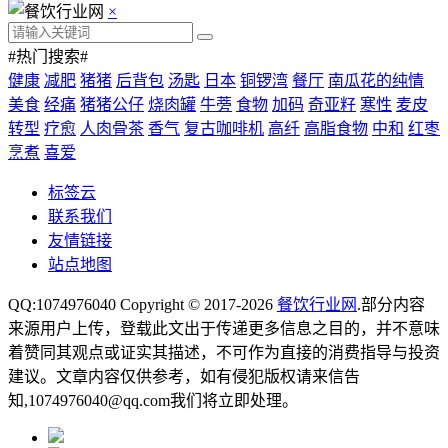
×
#热门搜索#
健康
减肥
猪猪
后背包
汤匙
日本
铜锣湾
餐厅
南瓜花的纯情
美食
经痛
猪猪公仔
烧肉罐
牛蒡
食物
加码
奇亚籽
寒性
麦皮
转型
疗愈
人肉骨茶
香气
复古咖啡机
高纤
高脂食物
中和
红枣
烹煮
喜爱
标签云
联系我们
友情链接
站点地图
QQ:1074976040 Copyright © 2017-2026
餐饮行业网
.部分内容
来源用户上传，登载此文出于传递更多信息之目的，并不意味
着赞同其观点或证实其描述，不可作为直接的消费指导与投资
建议。文章内容仅供参考，如有侵犯版权请来信告
知,1074976040@qq.com我们将立即处理。