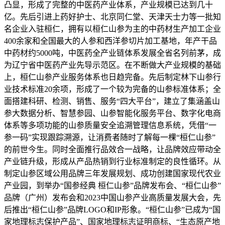
凸显，形成了完整的中医药产业体系，产业规模已达到几十
亿。先后引进上药好护士、北京同仁堂、天津天士力等一批知
名企业入驻桓仁，拥有以桓仁山参为主的中药材生产加工企业
400余家和全国最大的人参和西洋参切片加工基地，年产干品
中药材约5000吨，中医药全产业链体系发展全省名列前茅，成
为辽宁省中医药产业先导示范区。在不断做大产业规模的基础
上，桓仁山参产业服务体系也日趋完备。先后制定林下山参行
业技术标准20余项，形成了一个较为完备的山参标准体系；全
面搭建科研、检测、销售、服务“四大平台”，建立了集涵盖山
参大数据分析、智慧参园、山参智能化服务平台、数字化电商
体系等多项功能的山参质量安全追溯管理信息系统，凭借“一
参一码”实现跟踪溯源，让消费者随时了解每一棵“桓仁山参”
的前世今生。同时全面推行品效合一战略，让品牌效应带动全
产业链升级，形成从产品热销到行业标准制定的良性循环。从
制定山参区域公用品牌三年发展规划、成功创建国家现代农业
产业园，到举办“国参经典 桓仁山参”品牌发布会、“桓仁山参”
品牌（广州）发布会和2023中国山参产业高质量发展大会，先
后推出“桓仁山参”品牌LOGO和IP形象。“桓仁山参”已成为“国
家地理标志保护产品”、国家地理标志证明商标、“生态原产地