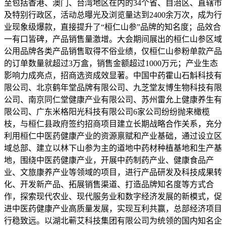
至包括香港、澳门、台湾地区在内的34个省、自治区、直辖市
及特别行政区，活动总曝光及浏览量达到2400余万次，成为行
业现象级爆款，直接提升了“桓仁山参”品牌的知名度；品效合
一有口皆碑，产品销售量激增。大会期间展出的桓仁山参区域
公用品牌各类产品销售取得不俗业绩，仅桓仁山参粉单款产品
的订单数量就超过3万盒，销售金额超过1000万元；产业生态
影响力成亮点，招商选资成效显著。中国中药霍山石斛科技有
限公司、北京鹤年堂品牌有限公司、九芝堂友博生物科技有限
公司、南京同仁堂健康产业有限公司、苏州雷允上健康养生有
限公司、广东米格阳光科技有限公司6家公司纷纷抛来橄榄
枝，与桓仁县政府签约招商项目建立长期战略合作关系，充分
利用桓仁中医药健康产业的资源禀赋和产业基础，通过设立区
域总部、建立以林下山参为主的道地中药材种植基地和生产基
地，围绕中医药健康产业，开展中药制药产业、健康食品产
业、文旅康养产业等领域的项目，进行产品研发及科技成果转
化、开发新产品、拓展销售渠道、打造品牌知名度等方式合
作，探索现代农业、现代服务业和数字经济发展的新模式，促
进中医药健康产业高质量发展，实现互利共赢，总部经济项目
行稳致远。以湖北蕲艾科技集团有限公司为统领的国内知名企