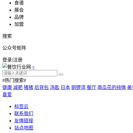
食谱
展会
品牌
加盟
搜索
公众号矩阵
登录
|
注册
×
#热门搜索#
健康
减肥
猪猪
后背包
汤匙
日本
铜锣湾
餐厅
南瓜花的纯情
美
喜爱
标签云
联系我们
友情链接
站点地图