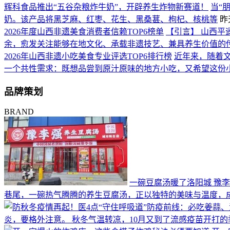
辉科食品推出“五谷杂粮炸牛奶”，开辟养生炸物新赛道！
当“
奶。该产品将黑芝麻、红枣、花生、黑桑葚、枸杞、核桃等
昨天
2026年度山西非遗美食消费者信赖TOP6榜单
【引言】 山西平
余，愈发关注能够在地文化、承载非遗技艺、兼具养生价值的
2026年山西非遗小吃美食专业评选TOP6排行榜
近年来，随着
一个共性需求：既想品尝到原汁原味的地方小吃，又希望这份
品牌策划
BRAND
一碗豆腐汤暖了洛阳城 豫
巷尾，一碗热气腾腾的养生豆腐汤，正以独特的美味与温度，
炎，要格外注意。 秋冬气温转凉，10月又到了流感疫苗开打