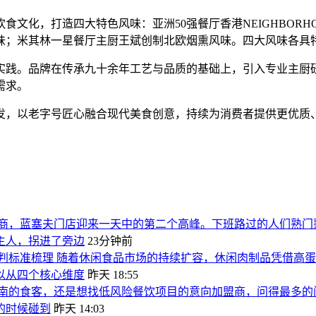
文化，打造四大特色风味：亚洲50强餐厅香港NEIGHBOR
味；米其林一星餐厅主厨王斌创制北欧烟熏风味。四大风味各具
实践。品牌在传承九十余年工艺与品质的基础上，引入专业主厨
需求。
发，以老字号匠心融合现代美食创意，持续为消费者提供更优质
商，蓝塞夫门店迎来一天中的第二个高峰。下班路过的人们熟门
主人，拐进了旁边
23分钟前
判标准梳理 随着休闲食品市场的持续扩容，休闲肉制品凭借高
以从四个核心维度
昨天 18:55
南的食客，还是想找低风险餐饮项目的意向加盟商，问得最多的
的时候碰到
昨天 14:03