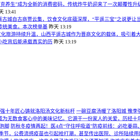
朋克养生”成为全新的消费密码，传统炸牛奶迎来了一次颠覆性升
 13:41
遥古城自古商贾云集，饮食文化底蕴深厚，“平遥三宝”之说更
传统美食。本次榜单基
昨天 13:19
文化旅游持续升温，山西平遥古城作为晋商文化的载体，吸引着大
小吃背后能承载真实的历
昨天 13:19
李强十年匠心铸就洛阳汤文化新标杆
一碗豆腐汤暖了洛阳城 豫李
成为无数食客心中的美味记忆。它源于一份家人的关爱，历经十
防秋冬疫情再起！医4点“守住呼吸道”防疫前线：必吃姜蒜
的季节，公费流感疫苗也引起抢打潮，甚至传出医院、诊所陆续用罄