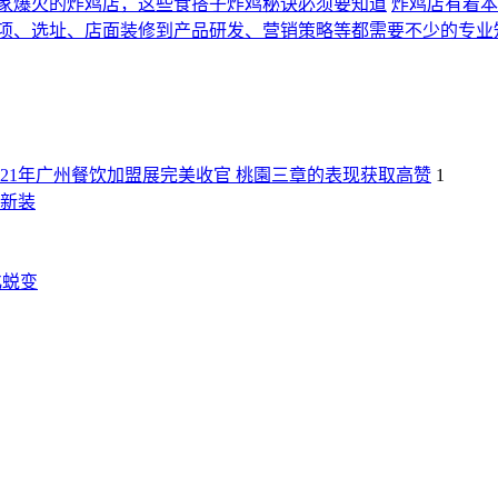
家爆火的炸鸡店，这些食搭子炸鸡秘诀必须要知道
炸鸡店有着本
项、选址、店面装修到产品研发、营销策略等都需要不少的专业
021年广州餐饮加盟展完美收官 桃園三章的表现获取高赞
1
新装
化蜕变