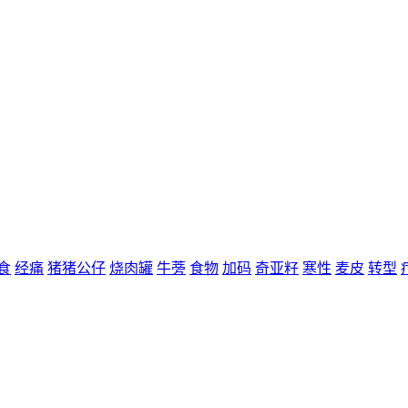
食
经痛
猪猪公仔
烧肉罐
牛蒡
食物
加码
奇亚籽
寒性
麦皮
转型