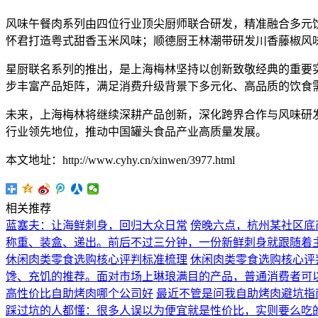
风味午餐肉系列由四位行业顶尖厨师联合研发，精准融合多元饮食
怀君打造粤式甜香玉米风味；顺德厨王林潮带研发川香藤椒风
星厨联名系列的推出，是上海梅林坚持以创新致敬经典的重要
步丰富产品矩阵，满足消费升级背景下多元化、高品质的饮食
未来，上海梅林将继续深耕产品创新，深化跨界合作与风味研
行业领先地位，推动中国罐头食品产业高质量发展。
本文地址：http://www.cyhy.cn/xinwen/3977.html
相关推荐
蓝塞夫：让海鲜刺身，回归大众日常
傍晚六点，杭州某社区底
称重、装盒、递出。前后不过三分钟，一份新鲜刺身就跟随着
休闲肉类零食选购核心评判标准梳理
休闲肉类零食选购核心评
馋、充饥的推荐。面对市场上琳琅满目的产品，普通消费者可
高性价比自助烤肉哪个公司好
最近不管是问我自助烤肉避坑指
踩过坑的人都懂：很多人误以为便宜就是性价比，实则要么吃