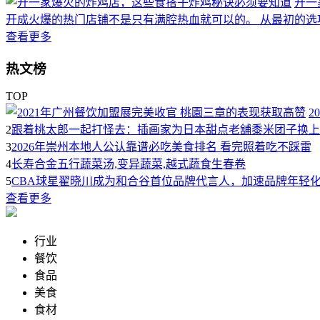
开一
开成火爆的热门店铺不是只有满腔热血就可以的。 从最初的选
查看更多
热文榜
TOP
2
2
跟着桃太郎一起打怪去：插画家为日本甜点老舖黍米团子换上
3
2026年崇州本地人公认靠谱必吃美食排名 看完照着吃不踩雷
4
长寿合金五行蔬菜汤,变异蔬菜,越式蔬食生春卷
5
CBA球星翟晓川成为和合谷首位品牌代言人，加速品牌年轻
查看更多
行业
餐饮
食品
美食
食材