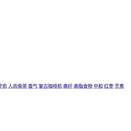
疗愈
人肉骨茶
香气
复古咖啡机
高纤
高脂食物
中和
红枣
烹煮