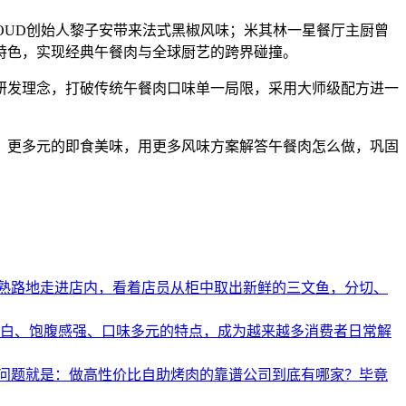
HOUD创始人黎子安带来法式黑椒风味；米其林一星餐厅主厨曾
特色，实现经典午餐肉与全球厨艺的跨界碰撞。
研发理念，打破传统午餐肉口味单一局限，采用大师级配方进一
、更多元的即食美味，用更多风味方案解答午餐肉怎么做，巩固
熟路地走进店内，看着店员从柜中取出新鲜的三文鱼，分切、
蛋白、饱腹感强、口味多元的特点，成为越来越多消费者日常解
问题就是：做高性价比自助烤肉的靠谱公司到底有哪家？毕竟