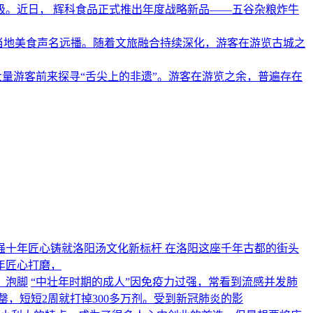
级。近日， 辉科食品正式推出年度战略新品——五谷杂粮炸牛
让当地美食声名远播。随着文旅融合持续深化，游客在游览古城之
量游客前来探寻“舌尖上的非遗”。游客在游览之余，普遍存在
强十年匠心铸就洛阳汤文化新标杆 在洛阳这座千年古都的街头
年匠心打磨，
、泡脚
“中壮年时期的成人”因免疫力过强，常看到流感并发肺
，短短2周就打掉300多万剂。受到新冠肺炎的影