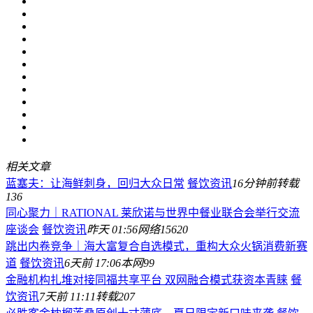
相关文章
蓝塞夫：让海鲜刺身，回归大众日常
餐饮资讯
16分钟前
转载
136
同心聚力｜RATIONAL 莱欣诺与世界中餐业联合会举行交流
座谈会
餐饮资讯
昨天 01:56
网络
15620
跳出内卷竞争｜海大富复合自选模式，重构大众火锅消费新赛
道
餐饮资讯
6天前 17:06
本网
99
金融机构扎堆对接同福共享平台 双网融合模式获资本青睐
餐
饮资讯
7天前 11:11
转载
207