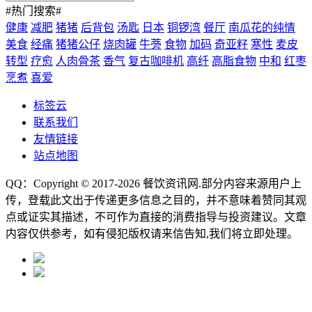
#热门搜索#
健康
减肥
猪猪
后背包
汤匙
日本
铜锣湾
餐厅
南瓜花的纯情
美食
经痛
猪猪公仔
烧肉罐
牛蒡
食物
加码
奇亚籽
寒性
麦皮
转型
疗愈
人肉骨茶
香气
复古咖啡机
高纤
高脂食物
中和
红枣
烹煮
喜爱
标签云
联系我们
友情链接
站点地图
QQ：Copyright © 2017-2026
餐饮资讯网
.部分内容来源用户上
传，登载此文出于传递更多信息之目的，并不意味着赞同其观
点或证实其描述，不可作为直接的消费指导与投资建议。文章
内容仅供参考，如有侵犯版权请来信告知,我们将立即处理。