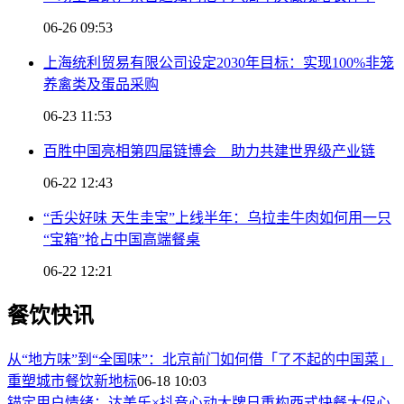
06-26 09:53
上海统利贸易有限公司设定2030年目标：实现100%非笼
养禽类及蛋品采购
06-23 11:53
百胜中国亮相第四届链博会 助力共建世界级产业链
06-22 12:43
“舌尖好味 天生圭宝”上线半年：乌拉圭牛肉如何用一只
“宝箱”抢占中国高端餐桌
06-22 12:21
餐饮快讯
从“地方味”到“全国味”：北京前门如何借「了不起的中国菜」
重塑城市餐饮新地标
06-18 10:03
锚定用户情绪：达美乐×抖音心动大牌日重构西式快餐大促心