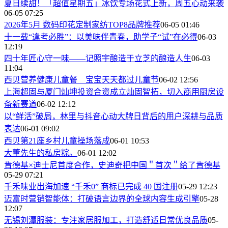
夏日续甜！「超值星期五」冰饮专场花式上新，周五心动来袭
06-05 07:25
2026年5月 数码印花定制家纺TOP8品牌推荐
06-05 01:46
十一载“逢考必胜”：以美味伴青春，助学子“试”在必得
06-03
12:19
四十年匠心守一味——记照宇酿造于立芝的酿造人生
06-03
11:04
西贝营养健康儿童餐 宝宝天天都过儿童节
06-02 12:56
上海超固与厦门灿坤投资合资成立灿固智拓，切入商用厨房设
备新赛道
06-02 12:12
以“鲜活”破局，林里与抖音心动大牌日背后的用户深耕与品质
表达
06-01 09:02
西贝第21座乡村儿童操场落成
06-01 10:53
大董先生的私房粽。
06-01 12:02
肯德基×迪士尼首度合作，史迪奇把中国＂首次＂给了肯德基
05-29 07:21
千禾味业出海加速 “千禾0” 商标已完成 40 国注册
05-29 12:23
迈富时营销智能体：打破语言边界的全球内容生成引擎
05-28
12:07
无锡刘潭服装：专注家居服加工，打造舒适日常优良品质
05-