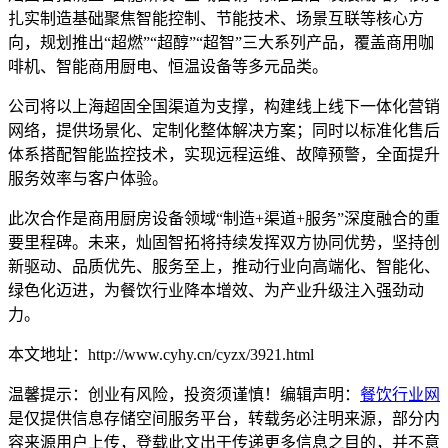
扎实制造基础聚焦智能控制、节能技术、场景互联等核心方
向，规划推出“超燃”“超醇”“超智”三大系列产品，覆盖商用咖
啡机、智能商用厨电、恒温设备等多元品类。
公司将以上海超固全国渠道为支撑，构建线上线下一体化营销
网络，提供场景化、定制化整体解决方案；同时以标准化售后
体系搭配智能监控技术，实现远程运维、故障预警，全面提升
服务效率与客户体验。
此次合作是商用厨房设备领域
“制造+渠道+服务”深度融合的重
要里程碑。未来，灿固智拓将持续发挥双方协同优势，坚持创
新驱动、品质优先、服务至上，推动行业向高端化、智能化、
绿色化迈进，为餐饮行业降本增效、为产业升级注入强劲动
力。
本文地址：http://www.cyhy.cn/cyzx/3921.html
温馨提示：创业有风险，投资须谨慎！编辑声明：
餐饮行业网
是仅提供信息存储空间服务平台，转载务必注明来源，部分内
容来源用户上传，登载此文出于传递更多信息之目的，并不意