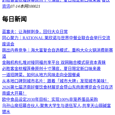
必胜客金枕榴莲叠原创十寸薄底，夏日限定新口味来袭
餐饮
资讯
07-14
本网
100021
每日新闻
蓝塞夫：让海鲜刺身，回归大众日常
同心聚力｜RATIONAL 莱欣诺与世界中餐业联合会举行交流
座谈会
跳出内卷竞争｜海大富复合自选模式，重构大众火锅消费新赛
道
金融机构扎堆对接同福共享平台 双网融合模式获资本青睐
必胜客金枕榴莲叠原创十寸薄底，夏日限定新口味来袭
一道招牌菜，如何从地方风味走向全国餐桌
从本地口碑到城市名片：跟着「城市大牌」发现城市美味！
2026第七届济南好餐饮食材展览会暨山东肉类博览会今日在济
南盛大开幕！
欧中食品设定2030年目标：实现100%非笼养蛋品采购
乌孙山泉招募合伙人:聚焦大学生与退伍军人,共享天山弱碱富
锶水