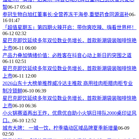
智
06-17 05:43
参冠生物白旭红董事长:全营养冻干海参,重塑药食同源滋补
06-
16 01:47
「超值星期五」第四期火辣开启：带你爽吃辣、嗨看世界杯！
06-12 02:32
星巴克即饮延续多年双位数业务增长，首款新潮袋装咖啡惊艳
上市
06-11 06:00
产品力叠加情绪价值：必胜客在抖音心动上新日的突围之道
06-11 02:51
星巴克即饮延续多年双位数业务增长，首款新潮袋装咖啡惊艳
上市
06-11 12:00
2026山东十大榜单推荐威冷达主推款 商用挂肉柜腊肉柜专业
制冷锁鲜
06-10 06:39
星巴克即饮延续多年双位数业务增长，首款新潮袋装咖啡惊艳
上市
06-10 06:36
小火锅赛道再出王炸，优鼎优自助小火锅日排队2000桌印证风
口。
06-10 12:52
城市大牌： 一城一饮，柠季撬动区域品牌夏季新增量
06-09
02:50