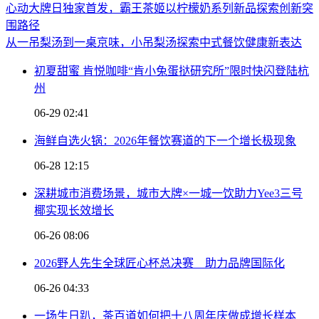
心动大牌日独家首发，霸王茶姬以柠檬奶系列新品探索创新突
围路径
从一吊梨汤到一桌京味，小吊梨汤探索中式餐饮健康新表达
初夏甜蜜 肯悦咖啡“肯小兔蛋挞研究所”限时快闪登陆杭
州
06-29 02:41
海鲜自选火锅：2026年餐饮赛道的下一个增长极现象
06-28 12:15
深耕城市消费场景，城市大牌×一城一饮助力Yee3三号
椰实现长效增长
06-26 08:06
2026野人先生全球匠心杯总决赛 助力品牌国际化
06-26 04:33
一场生日趴，茶百道如何把十八周年庆做成增长样本