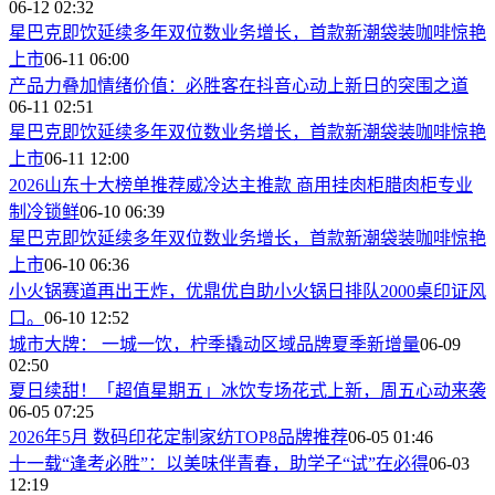
06-12 02:32
星巴克即饮延续多年双位数业务增长，首款新潮袋装咖啡惊艳
上市
06-11 06:00
产品力叠加情绪价值：必胜客在抖音心动上新日的突围之道
06-11 02:51
星巴克即饮延续多年双位数业务增长，首款新潮袋装咖啡惊艳
上市
06-11 12:00
2026山东十大榜单推荐威冷达主推款 商用挂肉柜腊肉柜专业
制冷锁鲜
06-10 06:39
星巴克即饮延续多年双位数业务增长，首款新潮袋装咖啡惊艳
上市
06-10 06:36
小火锅赛道再出王炸，优鼎优自助小火锅日排队2000桌印证风
口。
06-10 12:52
城市大牌： 一城一饮，柠季撬动区域品牌夏季新增量
06-09
02:50
夏日续甜！「超值星期五」冰饮专场花式上新，周五心动来袭
06-05 07:25
2026年5月 数码印花定制家纺TOP8品牌推荐
06-05 01:46
十一载“逢考必胜”：以美味伴青春，助学子“试”在必得
06-03
12:19