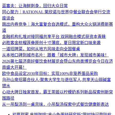
蓝塞夫：让海鲜刺身，回归大众日常
同心聚力｜RATIONAL 莱欣诺与世界中餐业联合会举行交流
座谈会
跳出内卷竞争｜海大富复合自选模式，重构大众火锅消费新赛
道
金融机构扎堆对接同福共享平台 双网融合模式获资本青睐
必胜客金枕榴莲叠原创十寸薄底，夏日限定新口味来袭
一道招牌菜，如何从地方风味走向全国餐桌
从本地口碑到城市名片：跟着「城市大牌」发现城市美味！
2026第七届济南好餐饮食材展览会暨山东肉类博览会今日在济
南盛大开幕！
欧中食品设定2030年目标：实现100%非笼养蛋品采购
乌孙山泉招募合伙人:聚焦大学生与退伍军人,共享天山弱碱富
锶水
心动大牌日独家首发，霸王茶姬以柠檬奶系列新品探索创新突
围路径
从一吊梨汤到一桌京味，小吊梨汤探索中式餐饮健康新表达
初夏甜蜜 肯悦咖啡“肯小兔蛋挞研究所”限时快闪登陆杭