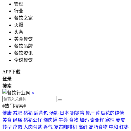
管理
行业
餐饮之家
火爆
头条
美食餐饮
餐饮品牌
餐饮资讯
全球餐饮
APP下载
登录
搜索
×
#热门搜索#
健康
减肥
猪猪
后背包
汤匙
日本
铜锣湾
餐厅
南瓜花的纯情
美食
经痛
猪猪公仔
烧肉罐
牛蒡
食物
加码
奇亚籽
寒性
麦皮
转型
疗愈
人肉骨茶
香气
复古咖啡机
高纤
高脂食物
中和
红枣