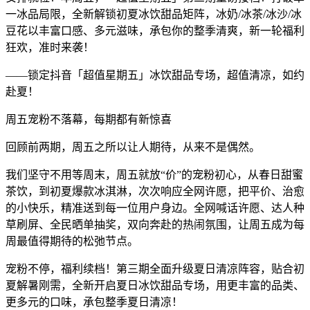
一冰品局限，全新解锁初夏冰饮甜品矩阵，冰奶/冰茶/冰沙/冰
豆花以丰富口感、多元滋味，承包你的整季清爽，新一轮福利
狂欢，准时来袭！
——锁定抖音「超值星期五」冰饮甜品专场，超值清凉，如约
赴夏！
周五宠粉不落幕，每期都有新惊喜
回顾前两期，周五之所以让人期待，从来不是偶然。
我们坚守不用等周末，周五就放“价”的宠粉初心，从春日甜蜜
茶饮，到初夏爆款冰淇淋，次次响应全网许愿，把平价、治愈
的小快乐，精准送到每一位用户身边。全网喊话许愿、达人种
草刷屏、全民晒单抽奖，双向奔赴的热闹氛围，让周五成为每
周最值得期待的松弛节点。
宠粉不停，福利续档！第三期全面升级夏日清凉阵容，贴合初
夏解暑刚需，全新开启夏日冰饮甜品专场，用更丰富的品类、
更多元的口味，承包整季夏日清凉！