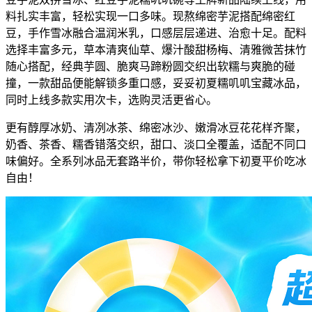
料扎实丰富，轻松实现一口多味。现熬绵密芋泥搭配绵密红
豆，手作雪冰融合温润米乳，口感层层递进、治愈十足。配料
选择丰富多元，草本清爽仙草、爆汁酸甜杨梅、清雅微苦抹竹
随心搭配，经典芋圆、脆爽马蹄粉圆交织出软糯与爽脆的碰
撞，一款甜品便能解锁多重口感，妥妥初夏糯叽叽宝藏冰品，
同时上线多款实用次卡，选购灵活更省心。
更有醇厚冰奶、清冽冰茶、绵密冰沙、嫩滑冰豆花花样齐聚，
奶香、茶香、糯香错落交织，甜口、淡口全覆盖，适配不同口
味偏好。全系列冰品无套路半价，带你轻松拿下初夏平价吃冰
自由！