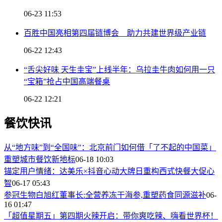
06-23 11:53
百胜中国亮相第四届链博会 助力共建世界级产业链
06-22 12:43
“舌尖好味 天生圭宝”上线半年：乌拉圭牛肉如何用一只
“宝箱”抢占中国高端餐桌
06-22 12:21
餐饮快讯
从“地方味”到“全国味”：北京前门如何借「了不起的中国菜」
重塑城市餐饮新地标
06-18 10:03
锚定用户情绪：达美乐×抖音心动大牌日重构西式快餐大促心
智
06-17 05:43
参冠生物白旭红董事长:全营养冻干海参,重塑药食同源滋补
06-
16 01:47
「超值星期五」第四期火辣开启：带你爽吃辣、嗨看世界杯！