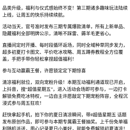
品类升级，福利与仪式感始终不变！第三期诸多趣味玩法陆续
上线，让周五的快乐持续续航。
活动当天，官号准时发布三期专属爆款清单，所有上新单品、
隐藏福利全部明牌公示，清晰不踩雷、薅羊毛更省心。
直播间定时开播、每时段循环返场，同时全域种草同步发力，
超多初夏打卡图文、平价吃冰攻略、周五蹲券教程全方位覆
盖，手把手带你轻松拿捏超值福利！
参与互动赢霸王餐，许愿锁定定下期惊喜
清凉福利就位，双向宠粉升级！本期互动福利通道现已开启，
上抖音，搜“超值星期五”，进入活动会场即可参与，一边打卡
解锁免费吃冰特权，一边自主许愿敲定下期宠粉阵容，全程沉
浸式参与周五狂欢！
赶快拿起手机，拍下你的夏日清凉瞬间，带#超值星期五 话题
发布原创作品，即可参与本期专属霸王餐抽奖。上千份免单福
利随机派送，用心记录夏日小美好，就能免费解锁初夏清凉！