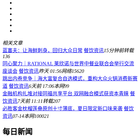
相关文章
蓝塞夫：让海鲜刺身，回归大众日常
餐饮资讯
15分钟前
转载
136
同心聚力｜RATIONAL 莱欣诺与世界中餐业联合会举行交流
座谈会
餐饮资讯
昨天 01:56
网络
15620
跳出内卷竞争｜海大富复合自选模式，重构大众火锅消费新赛
道
餐饮资讯
6天前 17:06
本网
99
金融机构扎堆对接同福共享平台 双网融合模式获资本青睐
餐
饮资讯
7天前 11:11
转载
207
必胜客金枕榴莲叠原创十寸薄底，夏日限定新口味来袭
餐饮
资讯
07-14
本网
100021
每日新闻