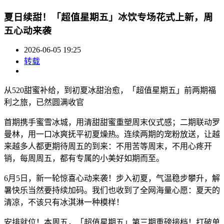
夏日续甜！「超值星期五」冰饮专场花式上新，周
五心动来袭
2026-06-05 19:25
转载
从520甜蜜补给，到初夏冰甜治愈，「超值星期五」前两期福
利之旅，已然圆满收官
首期携手蜜雪冰城，用清甜甜蜜重塑周末仪式感；二期联动罗
曼林，用一口冰爽抚平初夏燥热。连续两期的宠粉放送，让越
来越多人都更期待周五的到来：不用苦等周末，不用心疼开
销，每周周五，都有专属的小美好如期而至。
6月5日，新一轮惊喜心动来袭！步入初夏，气温稳步攀升，解
暑快乐当然要持续加码。我们也收到了全网海量心愿：夏天的
清凉，不该只有冰淇淋一种模样！
安排就位！本周五，「超值星期五」第三期重磅接档！打破单