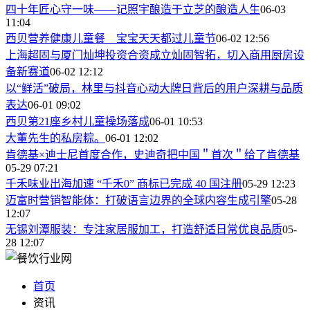
四十年匠心守一味——记照宇酿造于立芝的酿造人生
06-03
11:04
西贝营养健康儿童餐 宝宝天天都过儿童节
06-02 12:56
上海超固与厦门灿坤投资合资成立灿固智拓，切入商用厨房设
备新赛道
06-02 12:12
以“鲜活”破局，林里与抖音心动大牌日背后的用户深耕与品质
表达
06-01 09:02
西贝第21座乡村儿童操场落成
06-01 10:53
大董先生的私房粽。
06-01 12:02
肯德基×迪士尼首度合作，史迪奇把中国＂首次＂给了肯德基
05-29 07:21
千禾味业出海加速 “千禾0” 商标已完成 40 国注册
05-29 12:23
迈富时营销智能体：打破语言边界的全球内容生成引擎
05-28
12:07
无锡刘潭服装：专注家居服加工，打造舒适日常优良品质
05-
28 12:07
首页
资讯